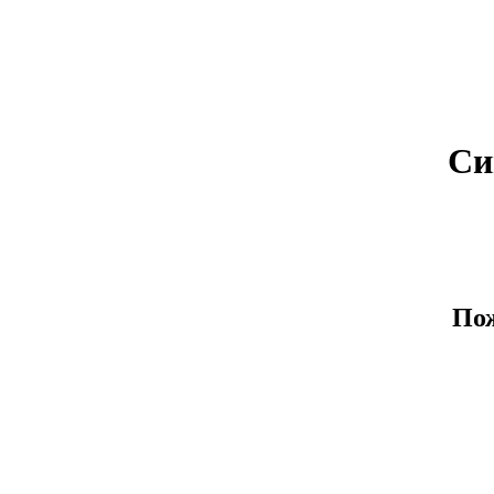
Си
Пож